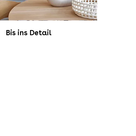
Bis ins Detail
Bei uns findet Ihr stets eine große
Auswahl an Wohnaccessoires und
liebevoll ausgewählten
Geschenkartikeln.
Vom Geschirr über
Kerzen und Vasen bis hin zur Fussmatte
findet Ihr alles was Euerm Zuhause noch
fehlt.
Viele Designklassiker und kleine
Newcomer die Ihr vielleicht schon von
Instagramm kennt runden unser
Sortiment ab.
Ein Besuch bei uns lohnt sich immer!